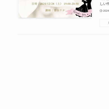
しい中
202