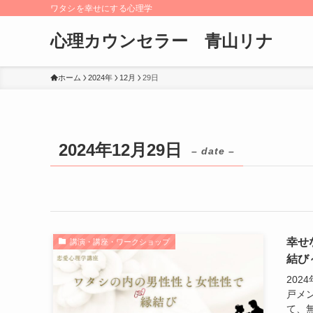
ワタシを幸せにする心理学
心理カウンセラー 青山リナ
ホーム
2024年
12月
29日
2024年12月29日
– date –
幸せ
講演・講座・ワークショップ
結び
20
戸メ
て、