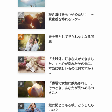
好き避けをもうやめたい！ ～
親密感を怖れるワケ～
夫を男として見られなくなる問
題
「夫以外に好きな人ができまし
た。」～心が揺れたその先に、
本当に欲しいものは何ですか？
～
「職場で女性に嫉妬される…」
そのとき、あなたが見つめるべ
きこと
殻に閉じこもる彼。どうしたら
いい？