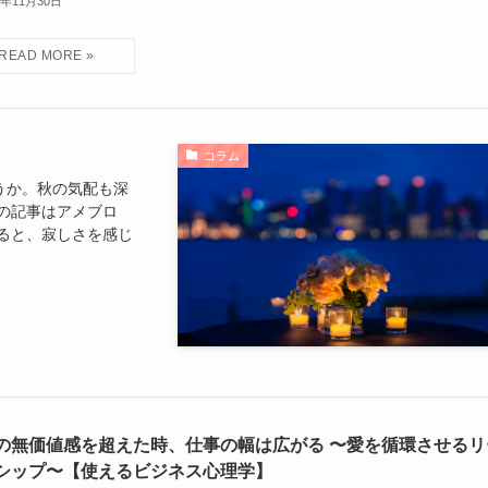
4年11月30日
コラム
うか。秋の気配も深
の記事はアメブロ
ると、寂しさを感じ
の無価値感を超えた時、仕事の幅は広がる 〜愛を循環させるリ
シップ〜【使えるビジネス心理学】