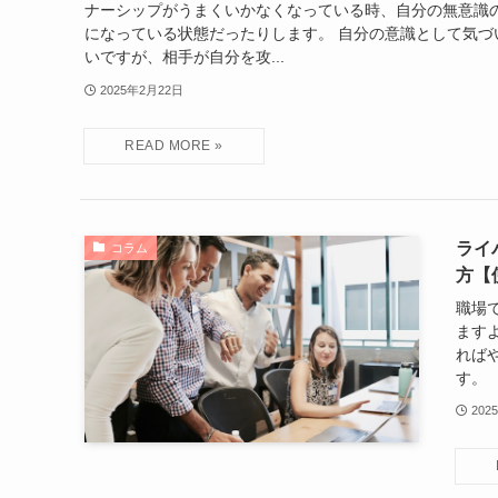
ナーシップがうまくいかなくなっている時、自分の無意識
になっている状態だったりします。 自分の意識として気づ
いですが、相手が自分を攻...
2025年2月22日
ライ
コラム
方【
職場
ます
れば
す。
202