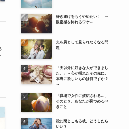
好き避けをもうやめたい！ ～
親密感を怖れるワケ～
夫を男として見られなくなる問
題
る
っ
「夫以外に好きな人ができまし
た。」～心が揺れたその先に、
本当に欲しいものは何ですか？
～
「職場で女性に嫉妬される…」
そのとき、あなたが見つめるべ
きこと
殻に閉じこもる彼。どうしたら
いい？