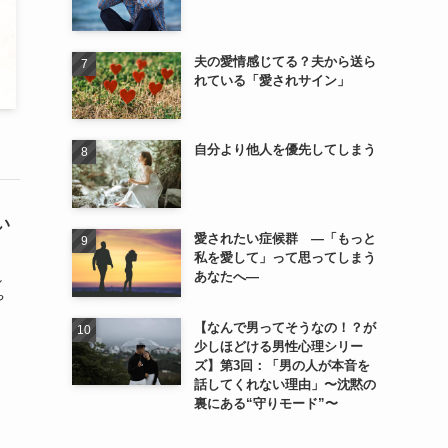
夫の愛情感じてる？夫から送ら
れている「愛されサイン」
自分より他人を優先してしまう
い
愛されたい症候群 ―「もっと
私を愛して」って思ってしまう
し
あなたへ―
や
【なんで男ってそうなの！？が
少しほどける男性心理シリー
ズ】第3回：「男の人が本音を
話してくれない理由」〜沈黙の
裏にある“守りモード”〜