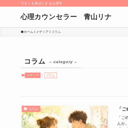
ワタシを幸せにする心理学
心理カウンセラー 青山リナ
ホーム
メディア
コラム
コラム
– category –
メディア
コラム
「ご
コラム
「ご
んか