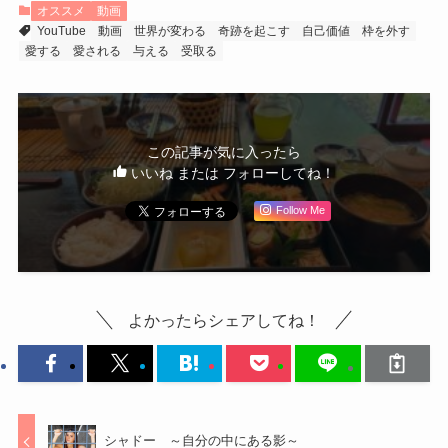
オススメ
動画
YouTube
動画
世界が変わる
奇跡を起こす
自己価値
枠を外す
愛する
愛される
与える
受取る
この記事が気に入ったら
いいね または フォローしてね！
Follow Me
よかったらシェアしてね！
シャドー ～自分の中にある影～