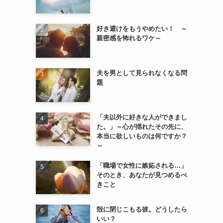
好き避けをもうやめたい！ ～
親密感を怖れるワケ～
夫を男として見られなくなる問
題
「夫以外に好きな人ができまし
た。」～心が揺れたその先に、
本当に欲しいものは何ですか？
～
「職場で女性に嫉妬される…」
そのとき、あなたが見つめるべ
きこと
殻に閉じこもる彼。どうしたら
いい？