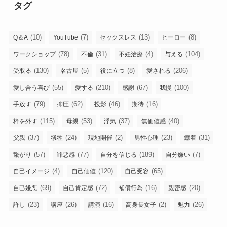
タグ
(10)
(7)
(13)
(8)
Q＆A
YouTube
セックスレス
ヒーロー
(78)
(31)
(4)
(104)
ワークショップ
不倫
不妊治療
与える
(130)
(5)
(8)
(206)
受取る
名古屋
役に立つ
愛される
(55)
(210)
(67)
(100)
愛し合う喜び
愛する
感謝
我慢
(79)
(62)
(46)
(16)
手放す
抑圧
投影
期待
(115)
(53)
(37)
(40)
枠を外す
母親
浮気
無価値感
(37)
(24)
(2)
(23)
(31)
父親
犠牲
現地開催
男性心理
癒着
(57)
(77)
(189)
(7)
繋がり
罪悪感
自分を信じる
自分嫌い
(4)
(120)
(65)
自己イメージ
自己価値
自己受容
(69)
(72)
(16)
(20)
自己嫌悪
自己肯定感
補償行為
親密感
(23)
(26)
(16)
(2)
(26)
許し
講座
講演
高身長女子
魅力