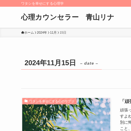
ワタシを幸せにする心理学
心理カウンセラー 青山リナ
ホーム
2024年
11月
15日
2024年11月15日
– date –
「頑
ワタシを幸せにする心のサプリ
頑張
すよ
別に
こと、