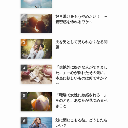
好き避けをもうやめたい！ ～
親密感を怖れるワケ～
夫を男として見られなくなる問
題
「夫以外に好きな人ができまし
た。」～心が揺れたその先に、
本当に欲しいものは何ですか？
～
「職場で女性に嫉妬される…」
そのとき、あなたが見つめるべ
きこと
殻に閉じこもる彼。どうしたら
いい？