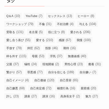
タグ
(10)
(7)
(13)
(8)
Q＆A
YouTube
セックスレス
ヒーロー
(79)
(31)
(4)
(104)
ワークショップ
不倫
不妊治療
与える
(131)
(5)
(8)
(206)
受取る
名古屋
役に立つ
愛される
(55)
(210)
(67)
(100)
愛し合う喜び
愛する
感謝
我慢
(79)
(62)
(46)
(16)
手放す
抑圧
投影
期待
(115)
(53)
(37)
(40)
枠を外す
母親
浮気
無価値感
(37)
(24)
(2)
(23)
(31)
父親
犠牲
現地開催
男性心理
癒着
(57)
(77)
(189)
(7)
繋がり
罪悪感
自分を信じる
自分嫌い
(4)
(120)
(65)
自己イメージ
自己価値
自己受容
(69)
(72)
(16)
(20)
自己嫌悪
自己肯定感
補償行為
親密感
(23)
(27)
(16)
(2)
(27)
許し
講座
講演
高身長女子
魅力