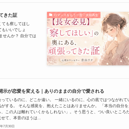
てきた証
ロマンスをもう一度♡夫婦再生
くても察してほし
てもいいでしょ
ませんか？ 自分では
開示が恋愛を変える｜ありのままの自分で愛される
合っているのに、どこか遠い。 一緒にいるのに、心の底ではつながれて
気がする。 そんな感覚を、抱えたことはありませんか。 「本当の自分を
ら、この人は離れていくかもしれない」。そう思うと、つい良いところ
せて、本音のほうは...
6年7月30日