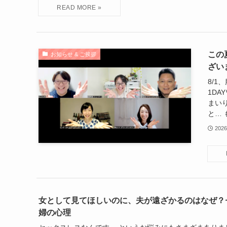
この
お知らせ & ご挨拶
ざい
8/
1D
まい
と… 
202
女として見てほしいのに、夫が遠ざかるのはなぜ？
婦の心理