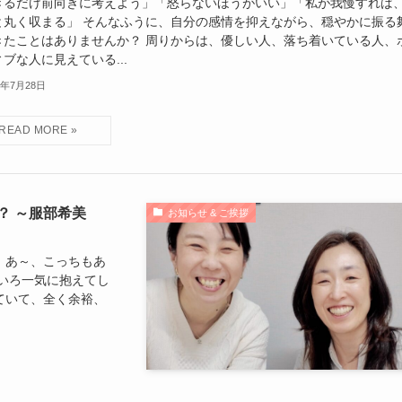
きるだけ前向きに考えよう」「怒らないほうがいい」「私が我慢すれば
と丸く収まる」 そんなふうに、自分の感情を抑えながら、穏やかに振る
きたことはありませんか？ 周りからは、優しい人、落ち着いている人、
ブな人に見えている...
6年7月28日
？ ～服部希美
お知らせ & ご挨拶
、あ～、こっちもあ
いろ一気に抱えてし
ていて、全く余裕、