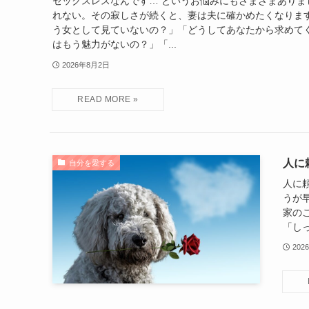
セックスレスなんです… というお悩みにもさまざまありま
れない。その寂しさが続くと、妻は夫に確かめたくなります
う女として見ていないの？」「どうしてあなたから求めて
はもう魅力がないの？」「...
2026年8月2日
人に
自分を愛する
人に
うが
家の
「しっ
202