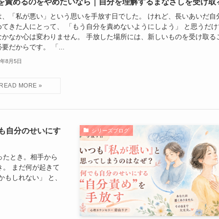
を責めるのをやめたいなら｜自分を理解するまなざしを受け取
は、「私が悪い」という思いを手放す日でした。 けれど、長いあいだ自
めてきた人にとって、 「もう自分を責めないようにしよう」 と思うだけ
なかなか心は変わりません。 手放した場所には、新しいものを受け取る
要だからです。 「...
6年8月5日
も自分のせいにす
シリーズブログ
ったとき。相手から
。 まだ何が起きて
かもしれない」 と、