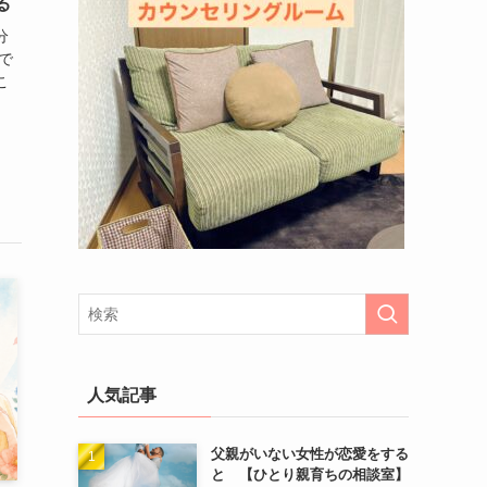
る
分
で
こ
人気記事
父親がいない女性が恋愛をする
と 【ひとり親育ちの相談室】