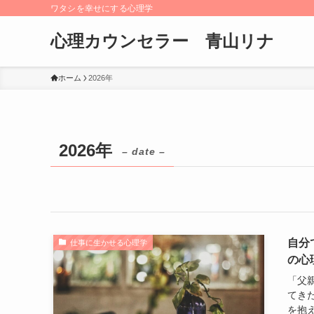
ワタシを幸せにする心理学
心理カウンセラー 青山リナ
ホーム
2026年
2026年
– date –
自分
仕事に生かせる心理学
の心
「父
てき
を抱