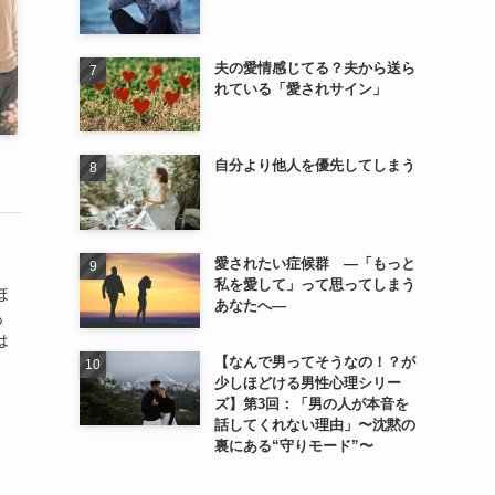
夫の愛情感じてる？夫から送ら
れている「愛されサイン」
自分より他人を優先してしまう
愛されたい症候群 ―「もっと
私を愛して」って思ってしまう
ほ
あなたへ―
も
は
【なんで男ってそうなの！？が
少しほどける男性心理シリー
ズ】第3回：「男の人が本音を
話してくれない理由」〜沈黙の
裏にある“守りモード”〜