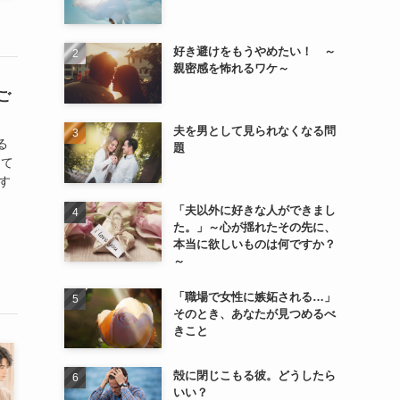
好き避けをもうやめたい！ ～
親密感を怖れるワケ～
ご
夫を男として見られなくなる問
る
題
して
す
「夫以外に好きな人ができまし
た。」～心が揺れたその先に、
本当に欲しいものは何ですか？
～
「職場で女性に嫉妬される…」
そのとき、あなたが見つめるべ
きこと
殻に閉じこもる彼。どうしたら
いい？