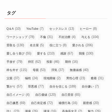
タグ
(10)
(7)
(13)
(8)
Q＆A
YouTube
セックスレス
ヒーロー
(78)
(31)
(4)
(104)
ワークショップ
不倫
不妊治療
与える
(130)
(5)
(8)
(206)
受取る
名古屋
役に立つ
愛される
(55)
(210)
(67)
(100)
愛し合う喜び
愛する
感謝
我慢
(79)
(62)
(46)
(16)
手放す
抑圧
投影
期待
(115)
(53)
(37)
(40)
枠を外す
母親
浮気
無価値感
(37)
(24)
(2)
(23)
(31)
父親
犠牲
現地開催
男性心理
癒着
(57)
(77)
(189)
(7)
繋がり
罪悪感
自分を信じる
自分嫌い
(4)
(120)
(65)
自己イメージ
自己価値
自己受容
(69)
(72)
(16)
(20)
自己嫌悪
自己肯定感
補償行為
親密感
(23)
(26)
(16)
(2)
(26)
許し
講座
講演
高身長女子
魅力