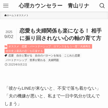
心理カウンセラー 青山リナ
ホーム
オススメ
恋愛も夫婦関係も楽になる！ 相手
2025
9/02
に振り回されない心の軸の育て方
オススメ
恋愛・パートナーシップ
ロマンスをもう一度♡夫婦再生
自分史上最高の恋♡を応援する
恋愛
自分と繋がる
自分のパターンを知る
こじれた恋愛
パートナーシップ
世界が変わる
夫婦問題
2025年9月2日
「彼からLINEが来ないと、不安で落ち着かない」
「夫の機嫌が悪いと、私まで一日中気分が沈んで
しまう」