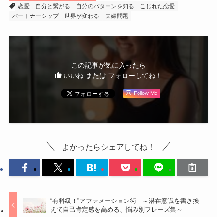
恋愛
自分と繋がる
自分のパターンを知る
こじれた恋愛
パートナーシップ
世界が変わる
夫婦問題
この記事が気に入ったら
いいね または フォローしてね！
Follow Me
よかったらシェアしてね！
“有料級！”アファメーション術 ～潜在意識を書き換
えて自己肯定感を高める、悩み別フレーズ集～