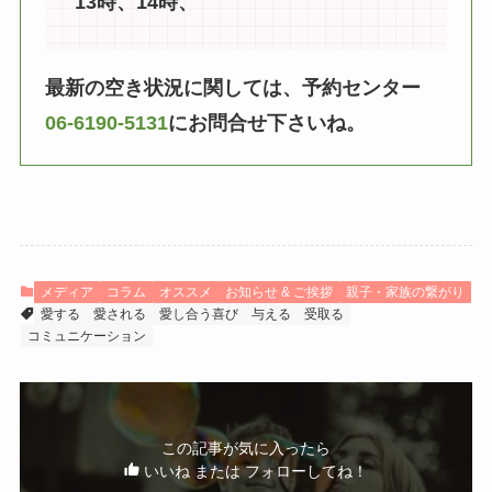
13時、14時、
最新の空き状況に関しては、予約センター
06-6190-5131
にお問合せ下さいね。
メディア
コラム
オススメ
お知らせ & ご挨拶
親子・家族の繋がり
愛する
愛される
愛し合う喜び
与える
受取る
コミュニケーション
この記事が気に入ったら
いいね または フォローしてね！