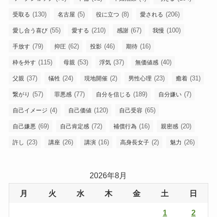
(130)
(5)
(8)
(206)
受取る
名古屋
役に立つ
愛される
(55)
(210)
(67)
(100)
愛し合う喜び
愛する
感謝
我慢
(79)
(62)
(46)
(16)
手放す
抑圧
投影
期待
(115)
(53)
(37)
(40)
枠を外す
母親
浮気
無価値感
(37)
(24)
(2)
(23)
(31)
父親
犠牲
現地開催
男性心理
癒着
(57)
(77)
(189)
(7)
繋がり
罪悪感
自分を信じる
自分嫌い
(4)
(120)
(65)
自己イメージ
自己価値
自己受容
(69)
(72)
(16)
(20)
自己嫌悪
自己肯定感
補償行為
親密感
(23)
(26)
(16)
(2)
(26)
許し
講座
講演
高身長女子
魅力
2026年8月
月
火
水
木
金
土
日
1
2