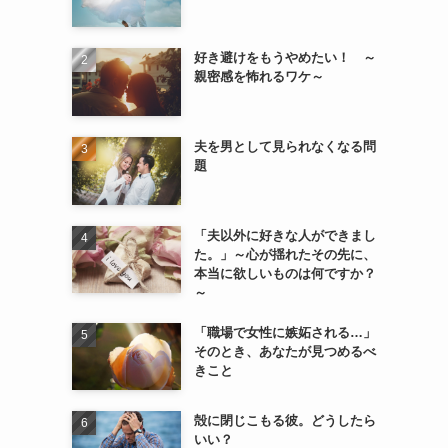
好き避けをもうやめたい！ ～
親密感を怖れるワケ～
夫を男として見られなくなる問
題
「夫以外に好きな人ができまし
。
た。」～心が揺れたその先に、
本当に欲しいものは何ですか？
～
「職場で女性に嫉妬される…」
そのとき、あなたが見つめるべ
きこと
殻に閉じこもる彼。どうしたら
いい？