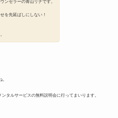
カウンセラーの青山リナです。
幸せを先延ばしにしない！
に。
。
ね。
戸メンタルサービスの無料説明会に行ってまいります。