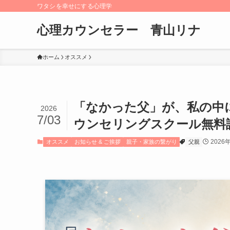
ワタシを幸せにする心理学
心理カウンセラー 青山リナ
ホーム
オススメ
「なかった父」が、私の中
2026
7/03
ウンセリングスクール無料
2026
オススメ
お知らせ & ご挨拶
親子・家族の繋がり
父親