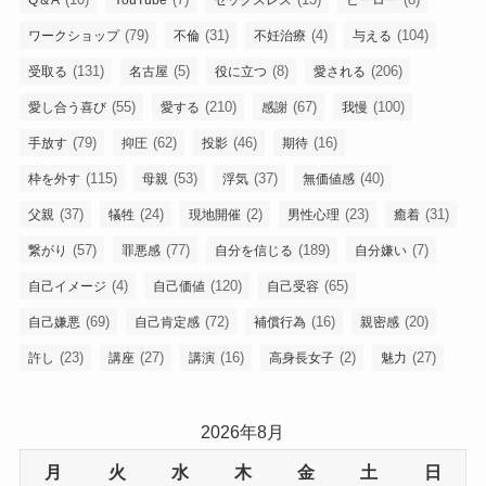
(79)
(31)
(4)
(104)
ワークショップ
不倫
不妊治療
与える
(131)
(5)
(8)
(206)
受取る
名古屋
役に立つ
愛される
(55)
(210)
(67)
(100)
愛し合う喜び
愛する
感謝
我慢
(79)
(62)
(46)
(16)
手放す
抑圧
投影
期待
(115)
(53)
(37)
(40)
枠を外す
母親
浮気
無価値感
(37)
(24)
(2)
(23)
(31)
父親
犠牲
現地開催
男性心理
癒着
(57)
(77)
(189)
(7)
繋がり
罪悪感
自分を信じる
自分嫌い
(4)
(120)
(65)
自己イメージ
自己価値
自己受容
(69)
(72)
(16)
(20)
自己嫌悪
自己肯定感
補償行為
親密感
(23)
(27)
(16)
(2)
(27)
許し
講座
講演
高身長女子
魅力
2026年8月
月
火
水
木
金
土
日