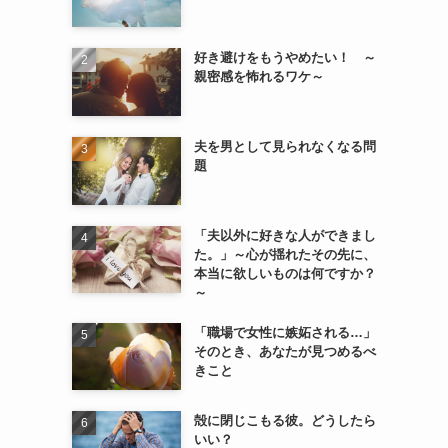
好き避けをもうやめたい！ ～
親密感を怖れるワケ～
夫を男として見られなくなる問
題
「夫以外に好きな人ができまし
た。」～心が揺れたその先に、
本当に欲しいものは何ですか？
～
く
「職場で女性に嫉妬される…」
そのとき、あなたが見つめるべ
きこと
殻に閉じこもる彼。どうしたら
いい？