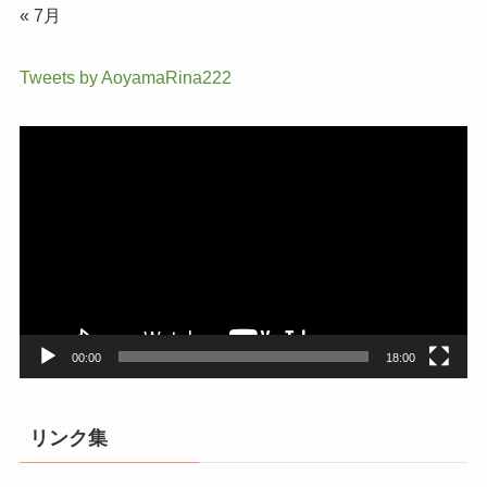
« 7月
Tweets by AoyamaRina222
動
画
プ
レ
ー
ヤ
ー
00:00
18:00
リンク集