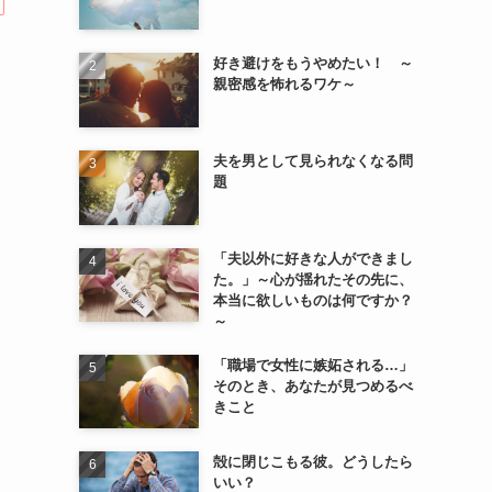
好き避けをもうやめたい！ ～
親密感を怖れるワケ～
夫を男として見られなくなる問
題
「夫以外に好きな人ができまし
た。」～心が揺れたその先に、
本当に欲しいものは何ですか？
～
「職場で女性に嫉妬される…」
そのとき、あなたが見つめるべ
きこと
殻に閉じこもる彼。どうしたら
いい？