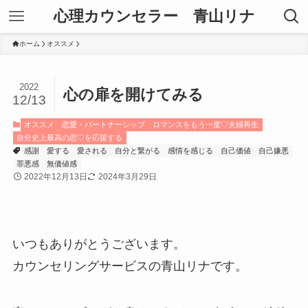
心理カウンセラー 青山リナ
ホーム
オススメ
2022
心の扉を開けてみる
12/13
オススメ
恋愛・パートナーシップ
ロマンスをもう一度♡夫婦再生
自分史上最高の恋♡を応援する
感謝
愛する
愛される
自分と繋がる
感情を感じる
自己価値
自己嫌悪
罪悪感
無価値感
2022年12月13日
2024年3月29日
いつもありがとうございます。
カウンセリングサービスの青山リナです。