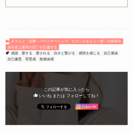
オススメ
恋愛・パートナーシップ
ロマンスをもう一度♡夫婦再生
自分史上最高の恋♡を応援する
感謝
愛する
愛される
自分と繋がる
感情を感じる
自己価値
自己嫌悪
罪悪感
無価値感
この記事が気に入ったら
いいね または フォローしてね！
Follow Me