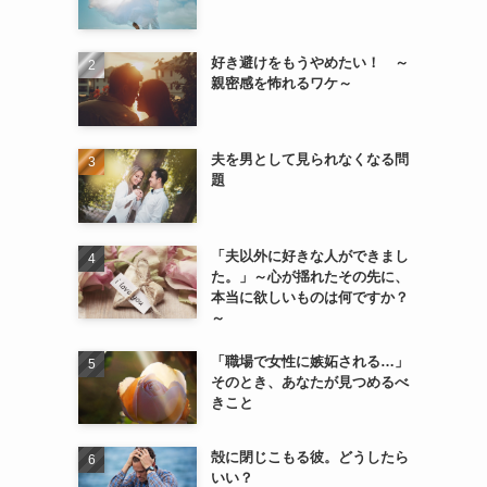
好き避けをもうやめたい！ ～
親密感を怖れるワケ～
夫を男として見られなくなる問
題
「夫以外に好きな人ができまし
た。」～心が揺れたその先に、
本当に欲しいものは何ですか？
～
「職場で女性に嫉妬される…」
そのとき、あなたが見つめるべ
きこと
殻に閉じこもる彼。どうしたら
いい？