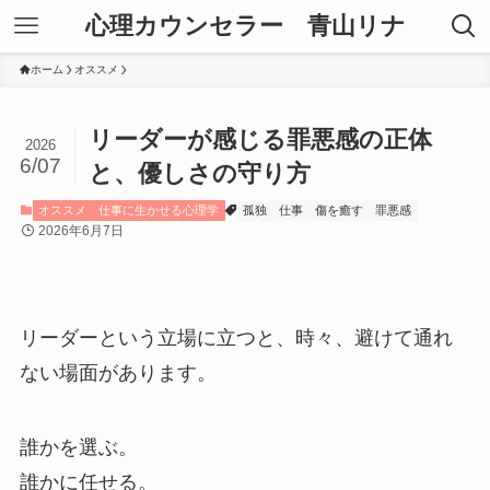
心理カウンセラー 青山リナ
ホーム
オススメ
リーダーが感じる罪悪感の正体
2026
6/07
と、優しさの守り方
オススメ
仕事に生かせる心理学
孤独
仕事
傷を癒す
罪悪感
2026年6月7日
リーダーという立場に立つと、時々、避けて通れ
ない場面があります。
誰かを選ぶ。
誰かに任せる。