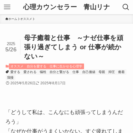
心理カウンセラー 青山リナ
ホーム
オススメ
母子癒着と仕事 ～ナゼ仕事を頑
2025
張り過ぎてしまう or 仕事が続か
5/26
ない～
オススメ
自分を愛する
仕事に生かせる心理学
愛する
愛される
犠牲
自分と繋がる
仕事
自己価値
母親
抑圧
癒着
我慢
2025年5月26日
2025年8月17日
「どうして私は、こんなにも頑張ってしまうんだ
ろう」
「なぜか仕事がうまくいかない。すぐ疲れてしま