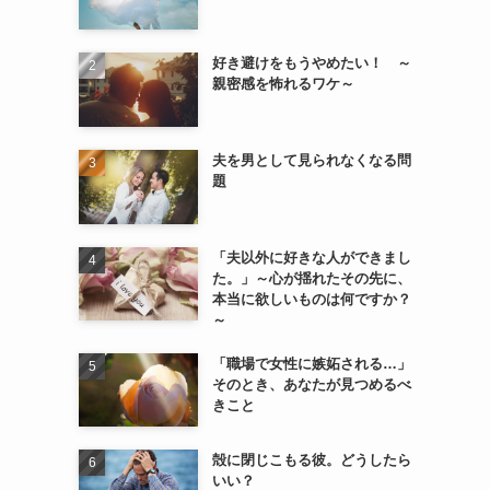
好き避けをもうやめたい！ ～
親密感を怖れるワケ～
夫を男として見られなくなる問
題
「夫以外に好きな人ができまし
た。」～心が揺れたその先に、
本当に欲しいものは何ですか？
～
「職場で女性に嫉妬される…」
そのとき、あなたが見つめるべ
きこと
殻に閉じこもる彼。どうしたら
いい？