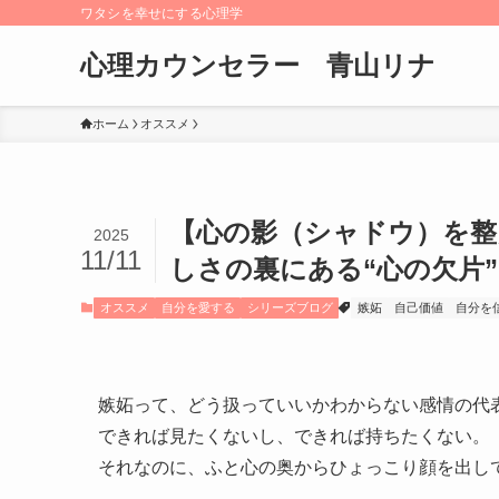
ワタシを幸せにする心理学
心理カウンセラー 青山リナ
ホーム
オススメ
【心の影（シャドウ）を整
2025
11/11
しさの裏にある“心の欠片”
オススメ
自分を愛する
シリーズブログ
嫉妬
自己価値
自分を
嫉妬って、どう扱っていいかわからない感情の代
できれば見たくないし、できれば持ちたくない。
それなのに、ふと心の奥からひょっこり顔を出し