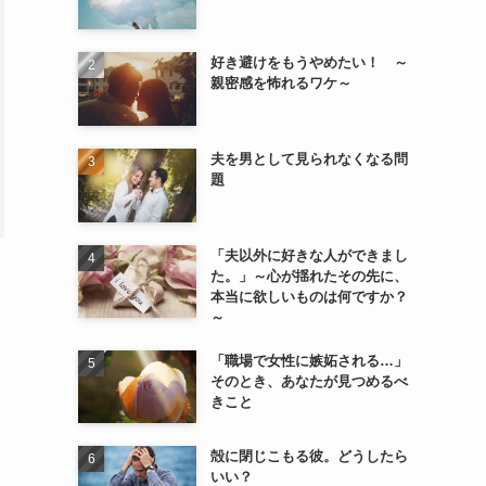
好き避けをもうやめたい！ ～
親密感を怖れるワケ～
夫を男として見られなくなる問
題
「夫以外に好きな人ができまし
た。」～心が揺れたその先に、
本当に欲しいものは何ですか？
～
「職場で女性に嫉妬される…」
そのとき、あなたが見つめるべ
きこと
殻に閉じこもる彼。どうしたら
いい？