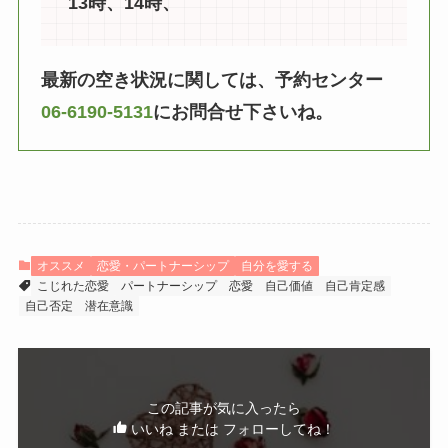
13時、14時、
最新の空き状況に関しては、予約センター
06-6190-5131
にお問合せ下さいね。
オススメ
恋愛・パートナーシップ
自分を愛する
こじれた恋愛
パートナーシップ
恋愛
自己価値
自己肯定感
自己否定
潜在意識
この記事が気に入ったら
いいね または フォローしてね！