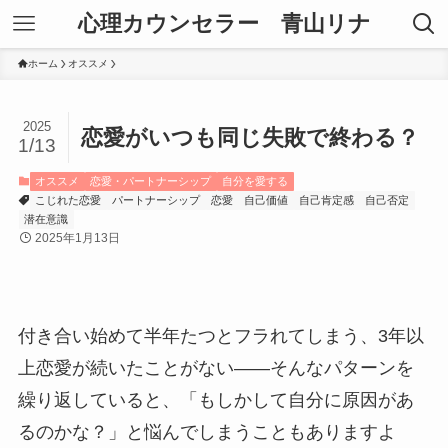
心理カウンセラー 青山リナ
ホーム
オススメ
2025
恋愛がいつも同じ失敗で終わる？
1/13
オススメ
恋愛・パートナーシップ
自分を愛する
こじれた恋愛
パートナーシップ
恋愛
自己価値
自己肯定感
自己否定
潜在意識
2025年1月13日
付き合い始めて半年たつとフラれてしまう、3年以
上恋愛が続いたことがない――そんなパターンを
繰り返していると、「もしかして自分に原因があ
るのかな？」と悩んでしまうこともありますよ