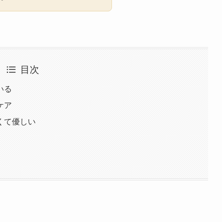
目次
いる
ケア
くて優しい