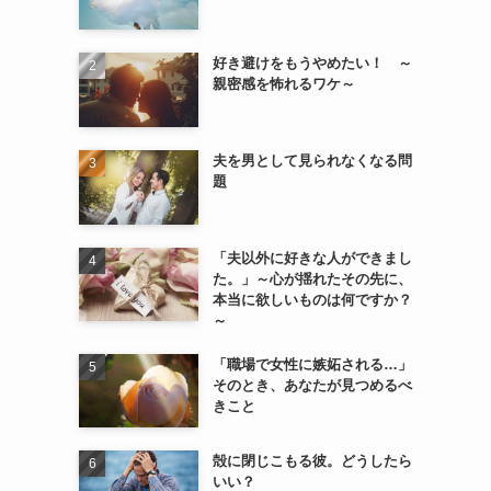
好き避けをもうやめたい！ ～
親密感を怖れるワケ～
夫を男として見られなくなる問
題
「夫以外に好きな人ができまし
た。」～心が揺れたその先に、
本当に欲しいものは何ですか？
～
「職場で女性に嫉妬される…」
そのとき、あなたが見つめるべ
きこと
殻に閉じこもる彼。どうしたら
いい？