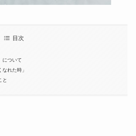
目次
」について
くなれた時」
こと