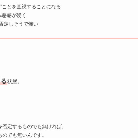
”ことを直視することになる
罪悪感が湧く
否定しそうで怖い
てる
状態。
、
を否定するものでも無ければ、
ものでも無いんです。