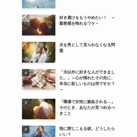
好き避けをもうやめたい！ ～
親密感を怖れるワケ～
夫を男として見られなくなる問
題
「夫以外に好きな人ができまし
た。」～心が揺れたその先に、
本当に欲しいものは何ですか？
～
「職場で女性に嫉妬される…」
そのとき、あなたが見つめるべ
きこと
殻に閉じこもる彼。どうしたら
いい？