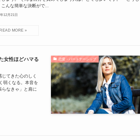
こんな簡単な決断がで...
5年12月21日
た女性ほどハマる
恋愛・パートナーシップ
感じてきた心のしく
く弱くなる。本音を
張らなきゃ」と肩に