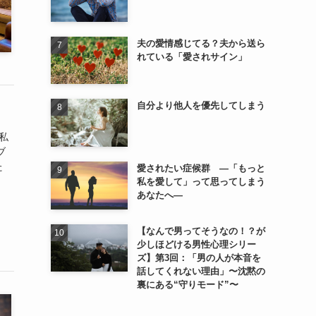
夫の愛情感じてる？夫から送ら
れている「愛されサイン」
自分より他人を優先してしまう
私
ブ
た
愛されたい症候群 ―「もっと
私を愛して」って思ってしまう
あなたへ―
【なんで男ってそうなの！？が
少しほどける男性心理シリー
ズ】第3回：「男の人が本音を
話してくれない理由」〜沈黙の
裏にある“守りモード”〜