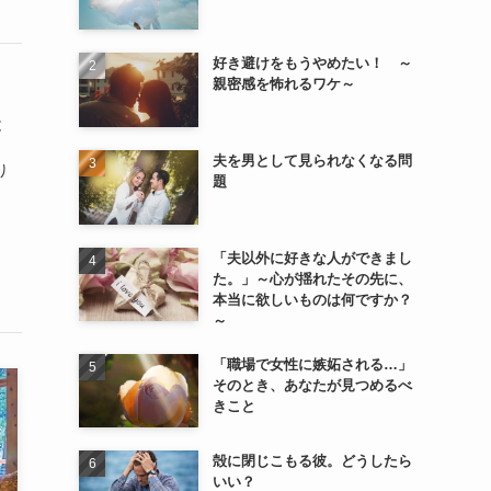
好き避けをもうやめたい！ ～
親密感を怖れるワケ～
と
夫を男として見られなくなる問
り
題
「夫以外に好きな人ができまし
た。」～心が揺れたその先に、
本当に欲しいものは何ですか？
～
「職場で女性に嫉妬される…」
そのとき、あなたが見つめるべ
きこと
殻に閉じこもる彼。どうしたら
いい？