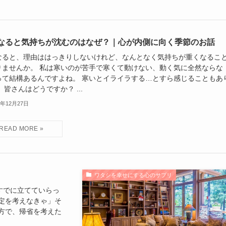
なると気持ちが沈むのはなぜ？｜心が内側に向く季節のお話
なると、理由ははっきりしないけれど、なんとなく気持ちが重くなるこ
りませんか。 私は寒いのが苦手で寒くて動けない、動く気に全然ならな
って結構あるんですよね。 寒いとイライラする…とすら感じることもあ
 皆さんはどうですか？ ...
5年12月27日
ワタシを幸せにする心のサプリ
すでに立てていらっ
定を考えなきゃ」そ
方で、帰省を考えた