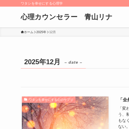
ワタシを幸せにする心理学
心理カウンセラー 青山リナ
ホーム
2025年
12月
2025年12月
– date –
「全
ワタシを幸せにする心のサプリ
「変
う、
もな
ない。